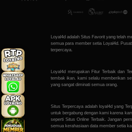
Loyal4d adalah
Situs Favorit
yang telah m
semua para member setia Loyal4d. Pusat
terpercaya.
Loyal4d merupakan
Fitur
Terbaik dan Ter
tembak ikan
. kami selalu memberikan se
yang sangat diminati semua orang.
Situs Terpercaya adalah
loyal4d
yang Ter
untuk bergabung dengan kami karena ka
seperti
Situs Online Terbaik
. Jangan per
semua kerahasiaan data member setia ka