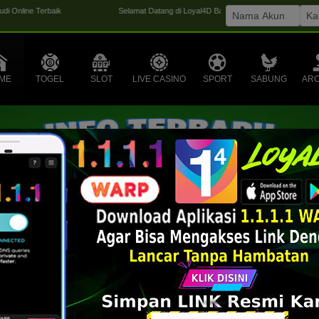
Online Terbaik
Selamat Datang di Loyal4D Bandar Judi Online Terbaik
ME
TOGEL
SLOT
LIVE CASINO
SPORT
SABUNG
AR