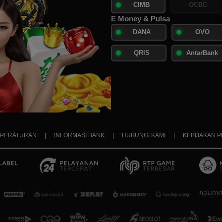
CIMB
OCBC
E Money & Pulsa
DANA
OVO
QRIS
AntarBank
PERATURAN
|
INFORMASI BANK
|
HUBUNGI KAMI
|
KEBIJAKAN P