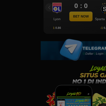
0 : 0
0 : 0
Previous
BET NOW
BET NOW
Unio
Mjallby
Bodo Glimt
Gi
-0.5
0.99
0.75
0.82
-0.
TELEGRA
Daftar
Login