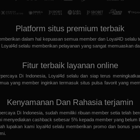
Platform situs premium terbaik
emberikan dalam hal kepuasan semua member dan Loyal4D selalu t
 Loyal4d selalu memberikan pelayanan yang sangat memuaskan dan 
Fitur terbaik layanan online
percaya Di Indonesia, Loyal4d selalu dan siap terus meningkatka
mua yang member inginkan termasuk situs pulsa favorit yang memil
Kenyamanan Dan Rahasia terjamin
percaya Di Indonesia, sudah memiliki ribuan member setia telah ber
mi menyediakan cashback sebesar 5% kepada member yang belum b
nah lupakan kami loyal4d selalu memberikan promo dan bonus yan
mi.