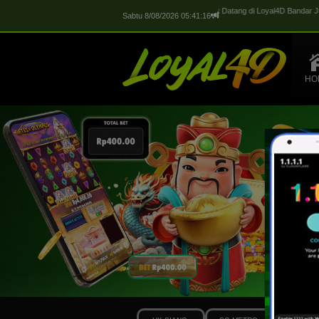
Selamat Datang di Loyal4D Bandar Judi 
Sabtu 8/08/2026 05:41:16
HO