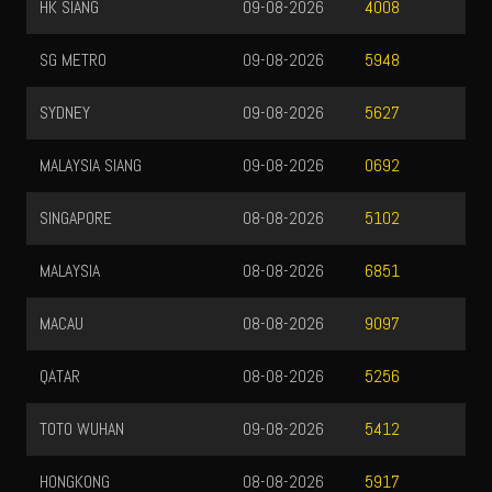
HK SIANG
09-08-2026
4008
SG METRO
09-08-2026
5948
SYDNEY
09-08-2026
5627
MALAYSIA SIANG
09-08-2026
0692
SINGAPORE
08-08-2026
5102
MALAYSIA
08-08-2026
6851
MACAU
08-08-2026
9097
QATAR
08-08-2026
5256
TOTO WUHAN
09-08-2026
5412
HONGKONG
08-08-2026
5917