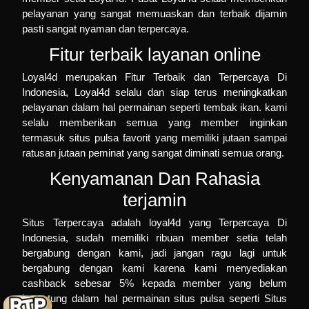
pelayanan yang sangat memuaskan dan terbaik dijamin
pasti sangat nyaman dan terpercaya.
Fitur terbaik layanan online
Loyal4d merupakan
Fitur
Terbaik dan Terpercaya Di
Indonesia, Loyal4d selalu dan siap terus meningkatkan
pelayanan dalam hal permainan seperti
tembak ikan
. kami
selalu memberikan semua yang member inginkan
termasuk situs pulsa favorit yang memiliki jutaan sampai
ratusan jutaan peminat yang sangat diminati semua orang.
Kenyamanan Dan Rahasia
terjamin
Situs Terpercaya adalah
loyal4d
yang Terpercaya Di
Indonesia, sudah memiliki ribuan member setia telah
bergabung dengan kami, jadi jangan ragu lagi untuk
bergabung dengan kami karena kami menyediakan
cashback sebesar 5% kepada member yang belum
beruntung dalam hal permainan
situs pulsa
seperti
Situs