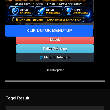
KLIK UNTUK MENUTUP
Remember Me
Masuk
Daftar Sekarang
Main di Telegram
Desktop
Wap
Togel Result