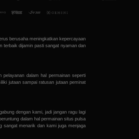
erus berusaha meningkatkan kepercayaan
terbaik dijamin pasti sangat nyaman dan
n pelayanan dalam hal permainan seperti
iki jutaan sampai ratusan jutaan peminat
gabung dengan kami, jadi jangan ragu lagi
eruntung dalam hal permainan
situs pulsa
g sangat menarik dan kami juga menjaga