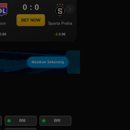
0 : 0
Next
BET NOW
Union Saint-
 Glimt
Gilloise
5
0.82
-0.75
1.00
Mainkan Sekarang
BNI
BRI