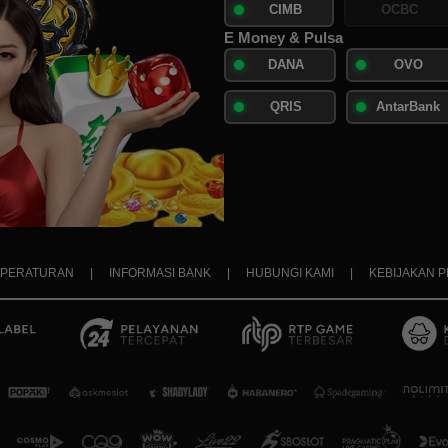
CIMB
OCBC
E Money & Pulsa
DANA
OVO
QRIS
AntarBank
PERATURAN
|
INFORMASI BANK
|
HUBUNGI KAMI
|
KEBIJAKAN P