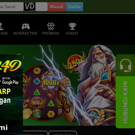
Masuk
Daftar
CADE
INTERACTIVE
PROMOSI
EVENT