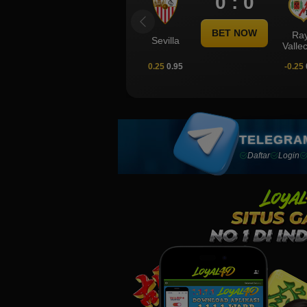
0 : 0
Previous
BET NOW
SK Sturm
Fener
Graz
-0.5
0.95
0.5
0
TELEGRA
Daftar
Login