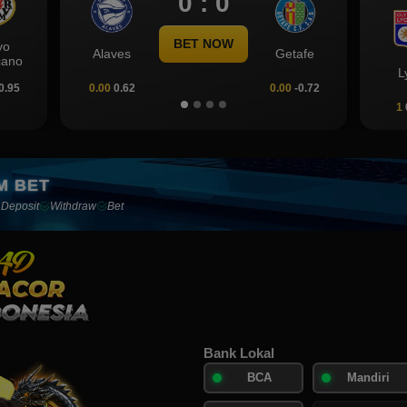
0 : 0
BET NOW
Slovan
bahce
Mjallby
Bodo
Bratislava
.87
0.5
0.83
-0.5
0.99
0.7
M BET
Deposit
Withdraw
Bet
Bank Lokal
BCA
Mandiri