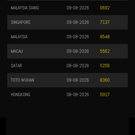
MALAYSIA SIANG
09-08-2026
0692
SINGAPORE
09-08-2026
7137
MALAYSIA
09-08-2026
8548
MACAU
09-08-2026
5562
QATAR
08-08-2026
5256
TOTO WUHAN
09-08-2026
8360
HONGKONG
08-08-2026
5917