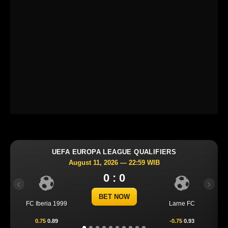
IFIERS
SPAIN LA LIGA
WIB
August 16, 2026 — 02:30 WIB
0 : 0
Previous
Next
BET NOW
Larne FC
Sevilla
Ray
-0.75
0.93
0.25
0.95