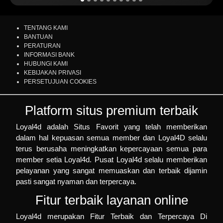
TENTANG KAMI
BANTUAN
PERATURAN
INFORMASI BANK
HUBUNGI KAMI
KEBIJAKAN PRIVASI
PERSETUJUAN COOKIES
Platform situs premium terbaik
Loyal4d adalah
Situs Favorit
yang telah memberikan
dalam hal kepuasan semua member dan Loyal4D selalu
terus berusaha meningkatkan kepercayaan semua para
member setia Loyal4d. Pusat Loyal4d selalu memberikan
pelayanan yang sangat memuaskan dan terbaik dijamin
pasti sangat nyaman dan terpercaya.
Fitur terbaik layanan online
Loyal4d merupakan
Fitur
Terbaik dan Terpercaya Di