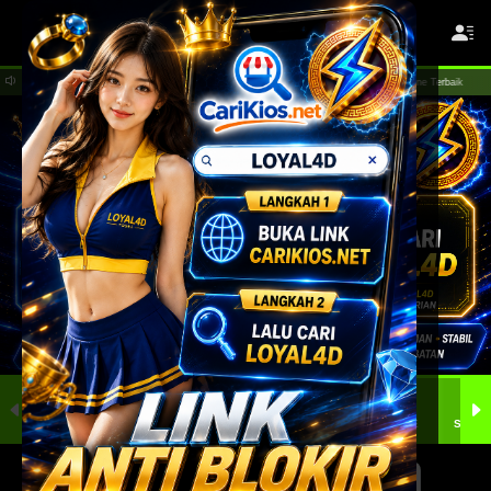
 Judi Online Terbaik
Selamat Datang di Loyal4D Bandar Judi Online Terbaik
TOGEL
SLOT
LIVE CASINO
SPORT
ARCADE
SABU