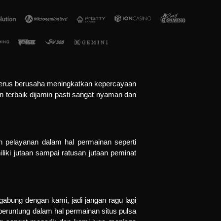
erus berusaha meningkatkan kepercayaan
terbaik dijamin pasti sangat nyaman dan
n pelayanan dalam hal permainan seperti
iki jutaan sampai ratusan jutaan peminat
gabung dengan kami, jadi jangan ragu lagi
eruntung dalam hal permainan
situs pulsa