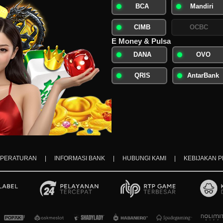
BCA
Mandiri
CIMB
OCBC
E Money & Pulsa
DANA
OVO
QRIS
AntarBank
PERATURAN
|
INFORMASI BANK
|
HUBUNGI KAMI
|
KEBIJAKAN P