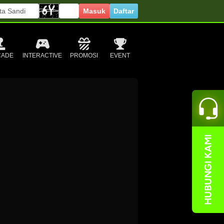
Masuk
Daftar
CADE
INTERACTIVE
PROMOSI
EVENT