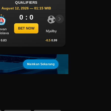
FRIENDLY
August 8, 2026 — 05:00 WIB
Augus
1 : 0
Next
BET NOW
e-Real
e-Barcelona
e-Wales
Madrid
0.00
0.51
0.00
-0.75
0.00
-0.40
Mainkan Sekarang