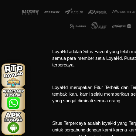
Loyal4d adalah
Situs Favorit
yang telah m
semua para member setia Loyal4d. Pusat
terpercaya.
Loyal4d merupakan
Fitur
Terbaik dan Ter
tembak ikan
. kami selalu memberikan se
yang sangat diminati semua orang.
Situs Terpercaya adalah
loyal4d
yang Ter
untuk bergabung dengan kami karena ka