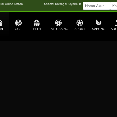
 Online Terbaik
Selamat Datang di Loyal4D Bandar Judi Online Terbaik
ME
TOGEL
SLOT
LIVE CASINO
SPORT
SABUNG
AR