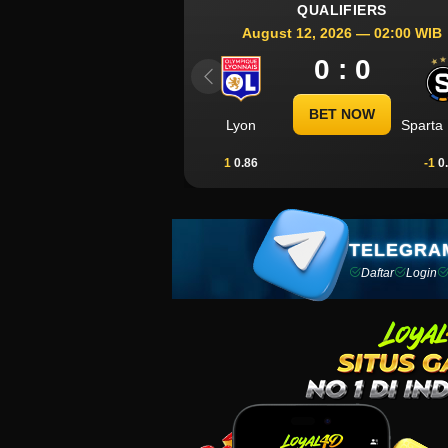
QUALIFIERS
QUALIFIE
ugust 12, 2026 — 01:30 WIB
August 12, 2026 —
0 : 0
0 : 
Previous
BET NOW
BET NO
urm
Slovan
Fenerbahce
z
Bratislava
.95
0.5
0.87
0.5
0.83
TELEGRA
Daftar
Login