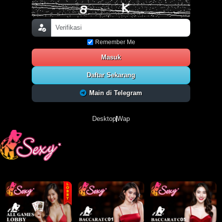
Remember Me
Masuk
Daftar Sekarang
Main di Telegram
Desktop
Wap