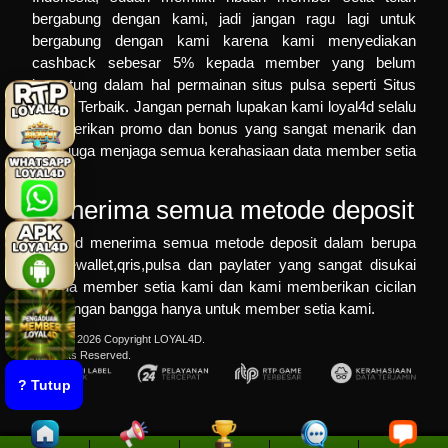
bergabung dengan kami, jadi jangan ragu lagi untuk
bergabung dengan kami karena kami menyediakan
cashback sebesar 5% kepada member yang belum
beruntung dalam hal permainan
situs pulsa
seperti
Situs
Online Terbaik
. Jangan pernah lupakan kami loyal4d selalu
memberikan promo dan bonus yang sangat menarik dan
kami juga menjaga semua kerahasiaan data member setia
kami.
Menerima semua metode deposit
Loyal4d
menerima semua metode deposit dalam berupa
bank,ewallet,qris,pulsa dan paylater yang sangat disukai
semua member setia kami dan kami memberikan cicilan
0% dengan bangga hanya untuk member setia kami.
© 2015 - 2026 Copyright LOYAL4D.
All Rights Reserved.
? Tutup