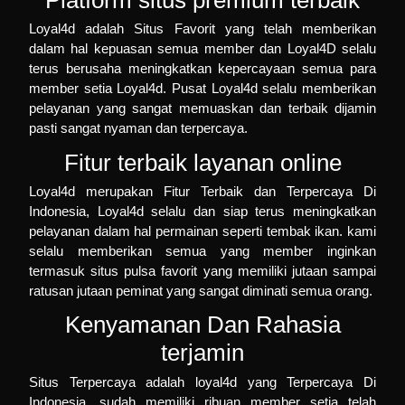
Loyal4d adalah
Situs Favorit
yang telah memberikan
dalam hal kepuasan semua member dan Loyal4D selalu
terus berusaha meningkatkan kepercayaan semua para
member setia Loyal4d. Pusat Loyal4d selalu memberikan
pelayanan yang sangat memuaskan dan terbaik dijamin
pasti sangat nyaman dan terpercaya.
Fitur terbaik layanan online
Loyal4d merupakan
Fitur
Terbaik dan Terpercaya Di
Indonesia, Loyal4d selalu dan siap terus meningkatkan
pelayanan dalam hal permainan seperti
tembak ikan
. kami
selalu memberikan semua yang member inginkan
termasuk situs pulsa favorit yang memiliki jutaan sampai
ratusan jutaan peminat yang sangat diminati semua orang.
Kenyamanan Dan Rahasia
terjamin
Situs Terpercaya adalah
loyal4d
yang Terpercaya Di
Indonesia, sudah memiliki ribuan member setia telah