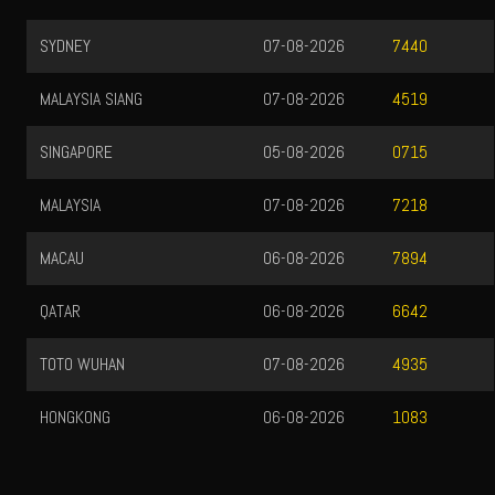
SYDNEY
07-08-2026
7440
MALAYSIA SIANG
07-08-2026
4519
SINGAPORE
05-08-2026
0715
MALAYSIA
07-08-2026
7218
MACAU
06-08-2026
7894
QATAR
06-08-2026
6642
TOTO WUHAN
07-08-2026
4935
HONGKONG
06-08-2026
1083