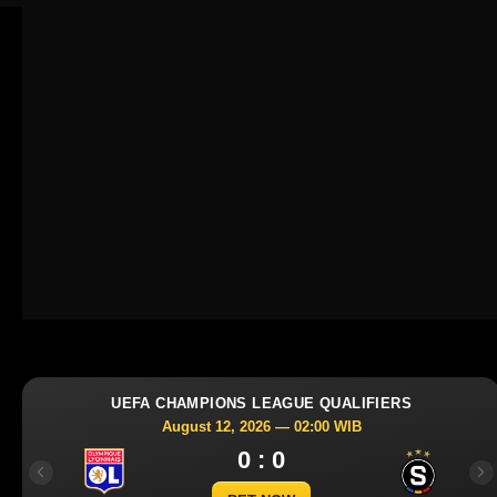
EAGUE QUALIFIERS
UEFA CHAMPIONS LEA
26 — 02:00 WIB
August 12, 2026 
: 0
0 : 
Previous
Nex