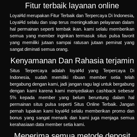
Fitur terbaik layanan online
Loyal4d merupakan
Fitur
Terbaik dan Terpercaya Di Indonesia,
Loyal4d selalu dan siap terus meningkatkan pelayanan dalam
hal permainan seperti
tembak ikan
. kami selalu memberikan
semua yang member inginkan termasuk situs pulsa favorit
yang memiliki jutaan sampai ratusan jutaan peminat yang
sangat diminati semua orang.
Kenyamanan Dan Rahasia terjamin
Situs Terpercaya adalah
loyal4d
yang Terpercaya Di
Indonesia, sudah memiliki ribuan member setia telah
bergabung dengan kami, jadi jangan ragu lagi untuk bergabung
dengan kami karena kami menyediakan cashback sebesar
5% kepada member yang belum beruntung dalam hal
permainan
situs pulsa
seperti
Situs Online Terbaik
. Jangan
pernah lupakan kami loyal4d selalu memberikan promo dan
bonus yang sangat menarik dan kami juga menjaga semua
kerahasiaan data member setia kami.
Menerima semua metode deposit