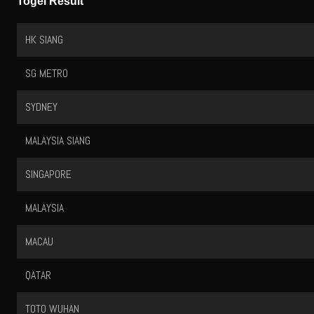
Togel Result
HK SIANG
SG METRO
SYDNEY
MALAYSIA SIANG
SINGAPORE
MALAYSIA
MACAU
QATAR
TOTO WUHAN