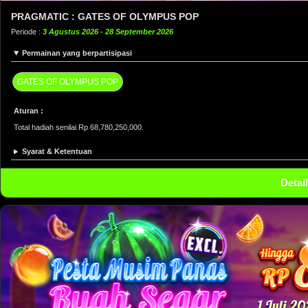
PRAGMATIC : GATES OF OLYMPUS POP
Periode :
3 Agustus 2026 - 28 September 2026
Permainan yang berpartisipasi
GATES OF OLYMPUS POP
Aturan :
Total hadiah senilai Rp 68,780,250,000.
Syarat & Ketentuan
Detai