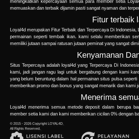
meningkatkan kepercayaan semua para member setia Loyal4
memuaskan dan terbaik dijamin pasti sangat nyaman dan terpe
Fitur terbaik
Loyal4d merupakan
Fitur
Terbaik dan Terpercaya Di Indonesia, 
permainan seperti
tembak ikan
. kami selalu memberikan se
memiliki jutaan sampai ratusan jutaan peminat yang sangat dim
Kenyamanan Dan 
Situs Terpercaya adalah
loyal4d
yang Terpercaya Di Indonesi
kami, jadi jangan ragu lagi untuk bergabung dengan kami 
yang belum beruntung dalam hal permainan
situs pulsa
seperti
memberikan promo dan bonus yang sangat menarik dan kami j
Menerima semua
Loyal4d
menerima semua metode deposit dalam berupa bank,
member setia kami dan kami memberikan cicilan 0% dengan b
© 2015 - 2026 Copyright LOYAL4D.
All Rights Reserved.