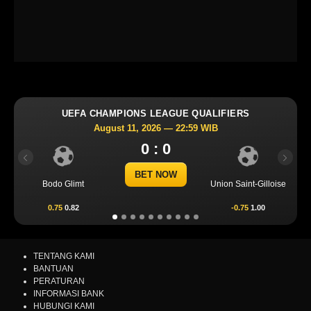
 CHAMPIONS LEAGUE QUALIFIERS
UEFA CHAM
August 11, 2026 — 22:59 WIB
Augus
0 : 0
Previous
Next
BET NOW
Union Saint-Gilloise
Lyon
-0.75
1.00
1
0.86
TENTANG KAMI
BANTUAN
PERATURAN
INFORMASI BANK
HUBUNGI KAMI