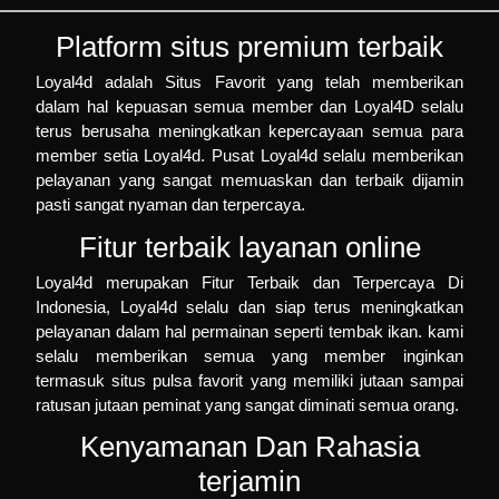
Platform situs premium terbaik
Loyal4d adalah
Situs Favorit
yang telah memberikan
dalam hal kepuasan semua member dan Loyal4D selalu
terus berusaha meningkatkan kepercayaan semua para
member setia Loyal4d. Pusat Loyal4d selalu memberikan
pelayanan yang sangat memuaskan dan terbaik dijamin
pasti sangat nyaman dan terpercaya.
Fitur terbaik layanan online
Loyal4d merupakan
Fitur
Terbaik dan Terpercaya Di
Indonesia, Loyal4d selalu dan siap terus meningkatkan
pelayanan dalam hal permainan seperti
tembak ikan
. kami
selalu memberikan semua yang member inginkan
termasuk situs pulsa favorit yang memiliki jutaan sampai
ratusan jutaan peminat yang sangat diminati semua orang.
Kenyamanan Dan Rahasia
terjamin