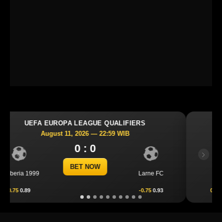
SPAIN LA LIGA
August 16, 2026 — 02:30 WIB
0 : 0
Previous
Next
BET NOW
Sevilla
Rayo Vallecano
0.25
0.95
-0.25
0.95