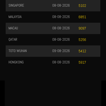
SINGAPORE
08-08-2026
5102
MALAYSIA
08-08-2026
6851
MACAU
08-08-2026
9097
QATAR
08-08-2026
5256
TOTO WUHAN
09-08-2026
5412
HONGKONG
08-08-2026
5917