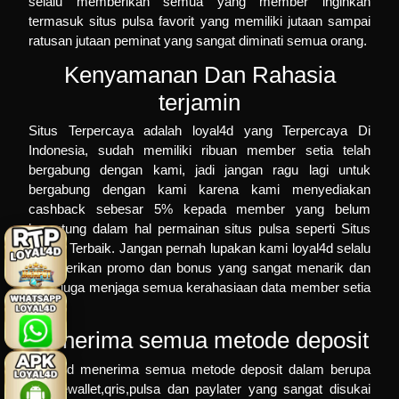
selalu memberikan semua yang member inginkan
termasuk situs pulsa favorit yang memiliki jutaan sampai
ratusan jutaan peminat yang sangat diminati semua orang.
Kenyamanan Dan Rahasia
terjamin
Situs Terpercaya adalah
loyal4d
yang Terpercaya Di
Indonesia, sudah memiliki ribuan member setia telah
bergabung dengan kami, jadi jangan ragu lagi untuk
bergabung dengan kami karena kami menyediakan
cashback sebesar 5% kepada member yang belum
beruntung dalam hal permainan
situs pulsa
seperti
Situs
Online Terbaik
. Jangan pernah lupakan kami loyal4d selalu
memberikan promo dan bonus yang sangat menarik dan
kami juga menjaga semua kerahasiaan data member setia
kami.
Menerima semua metode deposit
Loyal4d
menerima semua metode deposit dalam berupa
bank,ewallet,qris,pulsa dan paylater yang sangat disukai