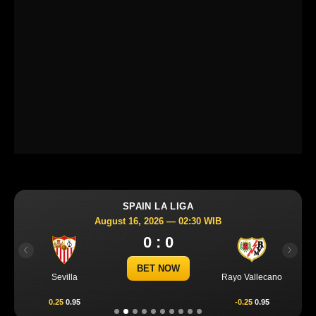
SPAIN LA LIGA
August 16, 2026 — 02:30 WIB
0 : 0
Previous
Next
BET NOW
Sevilla
Rayo Vallecano
0.25
0.95
-0.25
0.95