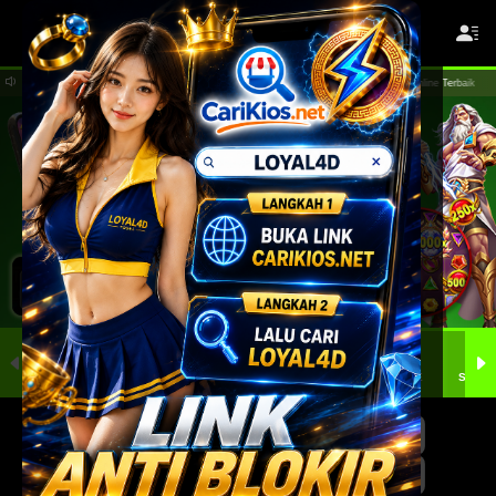
Selamat Datang di Loyal4D Bandar Judi Online Terbaik
TOGEL
SLOT
LIVE CASINO
SPORT
ARCADE
SABU