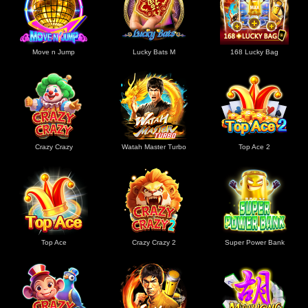
Move n Jump
Lucky Bats M
168 Lucky Bag
Crazy Crazy
Watah Master Turbo
Top Ace 2
Top Ace
Crazy Crazy 2
Super Power Bank