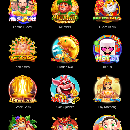
Football Fever
Mr. Miser
Lucky Tigers
Acrobatics
Dragon Koi
Hot DJ
Greek Gods
Coin Spinner
Loy Krathong