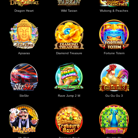
Dragon Heart
Wild Tarzan
Wukong & Peaches
Apsaras
Diamond Treasure
Fortune Totem
SkrSkr
Rave Jump 2 M
Gu Gu Gu 3