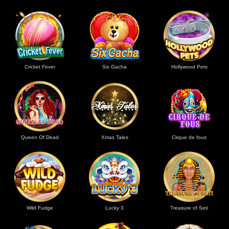
Cricket Fever
Six Gacha
Hollywood Pets
Queen Of Dead
Xmas Tales
Cirque de fous
Wild Fudge
Lucky 3
Treasure of Seti