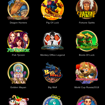
Dragon Hunters
Pig Of Luck
Fortune Spirits
Pub Tycoon
Monkey Office Legend
Boots Of Luck
Golden Mayan
Big Wolf
World Cup Russia2018