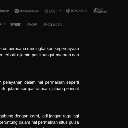
erus berusaha meningkatkan kepercayaan
terbaik dijamin pasti sangat nyaman dan
n pelayanan dalam hal permainan seperti
iki jutaan sampai ratusan jutaan peminat
gabung dengan kami, jadi jangan ragu lagi
eruntung dalam hal permainan
situs pulsa