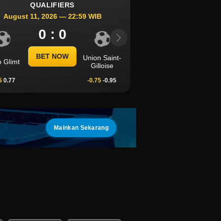
QUALIFIERS
August 11, 2026 — 22:00 WIB
0 : 0
Next
BET NOW
Kairat Almaty
Levski Sofia
(n)
0.00
0.76
0.00
-0.94
Mainkan Sekarang