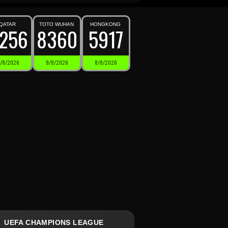
QATAR
TOTO WUHAN
HONGKONG
256
8360
5917
/8/2026
9/8/2026
8/8/2026
UEFA CHAMPIONS LEAGUE