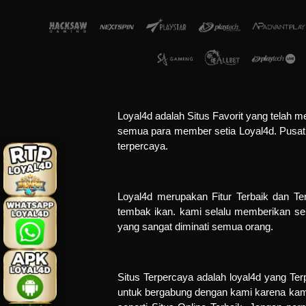
Loyal4d adalah
Situs Favorit
yang telah m
semua para member setia Loyal4d. Pusat
terpercaya.
Loyal4d merupakan
Fitur
Terbaik dan Ter
tembak ikan
. kami selalu memberikan se
yang sangat diminati semua orang.
Situs Terpercaya adalah
loyal4d
yang Ter
untuk bergabung dengan kami karena ka