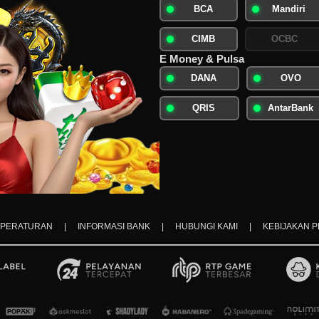
BCA
Mandiri
CIMB
OCBC
E Money & Pulsa
DANA
OVO
QRIS
AntarBank
PERATURAN
|
INFORMASI BANK
|
HUBUNGI KAMI
|
KEBIJAKAN P