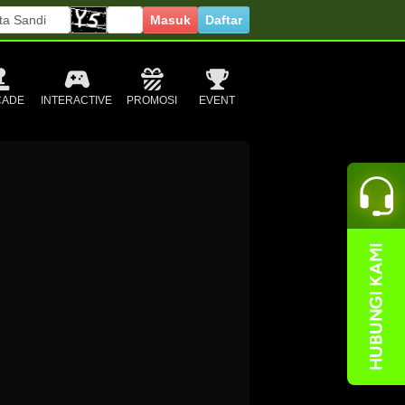
Masuk
Daftar
CADE
INTERACTIVE
PROMOSI
EVENT