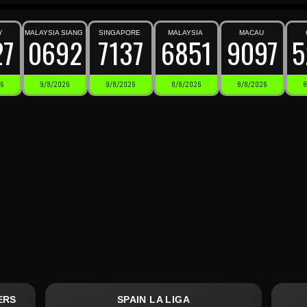
Y
MALAYSIA SIANG
SINGAPORE
MALAYSIA
MACAU
27
0692
7137
6851
9097
5
26
9/8/2026
9/8/2026
8/8/2026
8/8/2026
8
IGA
SPAIN LA LIGA