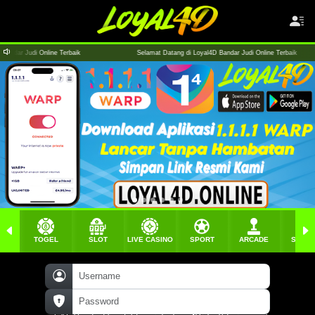
r Judi Online Terbaik
Selamat Datang di Loyal4D Bandar Judi Online Terbaik
TOGEL
SLOT
LIVE CASINO
SPORT
ARCADE
SABU