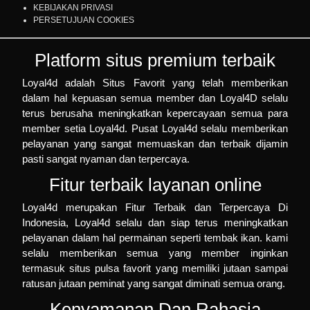
KEBIJAKAN PRIVASI
PERSETUJUAN COOKIES
Platform situs premium terbaik
Loyal4d adalah
Situs Favorit
yang telah memberikan
dalam hal kepuasan semua member dan Loyal4D selalu
terus berusaha meningkatkan kepercayaan semua para
member setia Loyal4d. Pusat Loyal4d selalu memberikan
pelayanan yang sangat memuaskan dan terbaik dijamin
pasti sangat nyaman dan terpercaya.
Fitur terbaik layanan online
Loyal4d merupakan
Fitur
Terbaik dan Terpercaya Di
Indonesia, Loyal4d selalu dan siap terus meningkatkan
pelayanan dalam hal permainan seperti
tembak ikan
. kami
selalu memberikan semua yang member inginkan
termasuk situs pulsa favorit yang memiliki jutaan sampai
ratusan jutaan peminat yang sangat diminati semua orang.
Kenyamanan Dan Rahasia