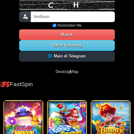
Remember Me
Masuk
Daftar Sekarang
Main di Telegram
Desktop
Wap
FastSpin